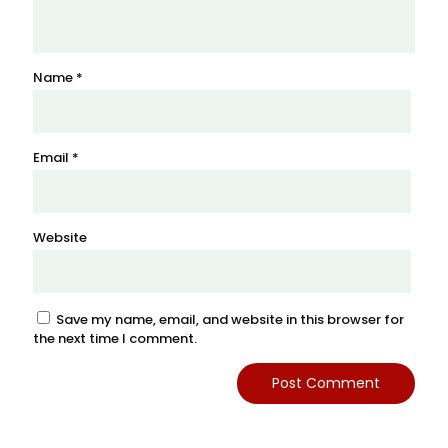
Name
*
Email
*
Website
Save my name, email, and website in this browser for
the next time I comment.