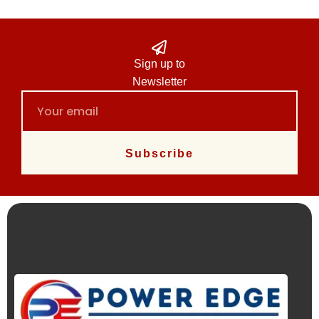
Sign up to
Newsletter
Subscribe