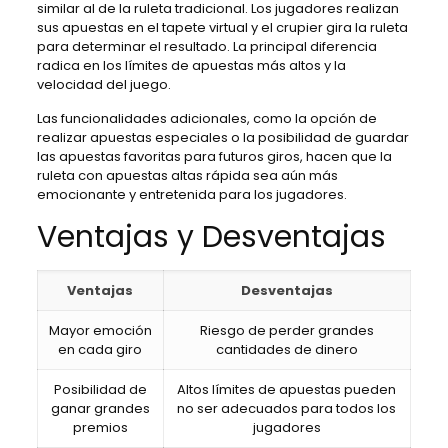
similar al de la ruleta tradicional. Los jugadores realizan
sus apuestas en el tapete virtual y el crupier gira la ruleta
para determinar el resultado. La principal diferencia
radica en los límites de apuestas más altos y la
velocidad del juego.
Las funcionalidades adicionales, como la opción de
realizar apuestas especiales o la posibilidad de guardar
las apuestas favoritas para futuros giros, hacen que la
ruleta con apuestas altas rápida sea aún más
emocionante y entretenida para los jugadores.
Ventajas y Desventajas
Ventajas
Desventajas
Mayor emoción
Riesgo de perder grandes
en cada giro
cantidades de dinero
Posibilidad de
Altos límites de apuestas pueden
ganar grandes
no ser adecuados para todos los
premios
jugadores