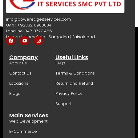
info@poweredgeitservices.com
UAN : +92332 0900004
Landline: 048 3727 466
Lahore | Islamabad | Sargodha | Faisalabad
Company
Useful Links
About us
FAQs
Contact Us
Terms & Conditions
Locations
Return and Refund
Blogs
Privacy Policy
Support
Main Services
Web Development
E-Commerce